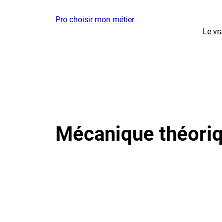
Aller
Pro choisir mon métier
au
Le vr
contenu
Mécanique théori