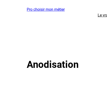
Aller
Pro choisir mon métier
au
Le vr
contenu
Anodisation