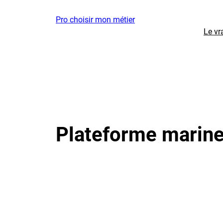
Aller
Pro choisir mon métier
au
Le vr
contenu
Plateforme marin