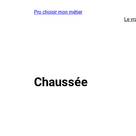
Aller
Pro choisir mon métier
au
Le vr
contenu
Chaussée