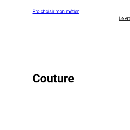
Aller
Pro choisir mon métier
au
Le vr
contenu
Couture