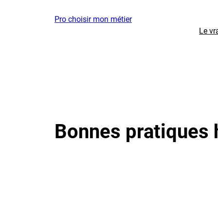
Aller
Pro choisir mon métier
au
Le vr
contenu
Bonnes pratiques 