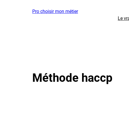
Aller
Pro choisir mon métier
au
Le vr
contenu
Méthode haccp