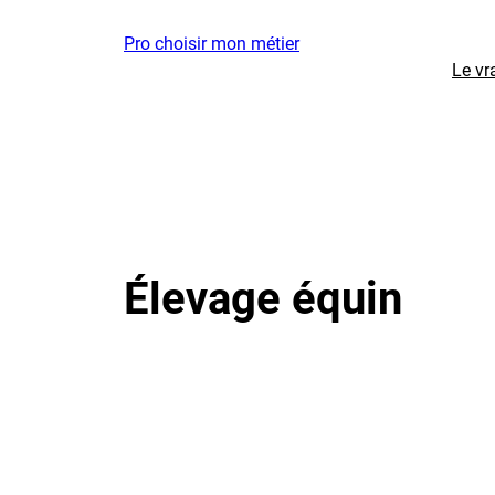
Aller
Pro choisir mon métier
au
Le vr
contenu
Élevage équin