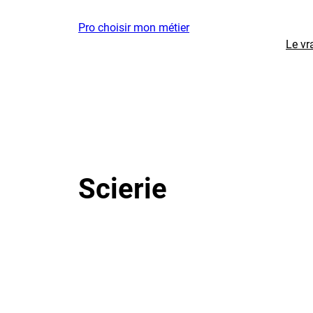
Aller
Pro choisir mon métier
au
Le vr
contenu
Scierie