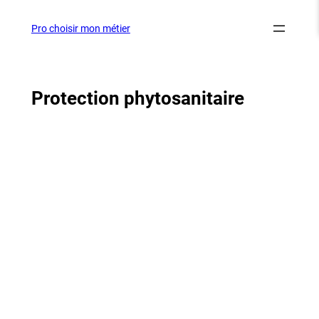
Aller
au
Pro choisir mon métier
contenu
Protection phytosanitaire