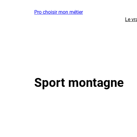
Aller
Pro choisir mon métier
au
Le vr
contenu
Sport montagne