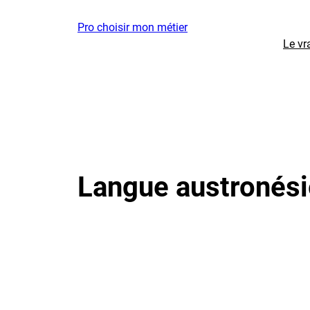
Aller
Pro choisir mon métier
au
Le vr
contenu
Langue austronés