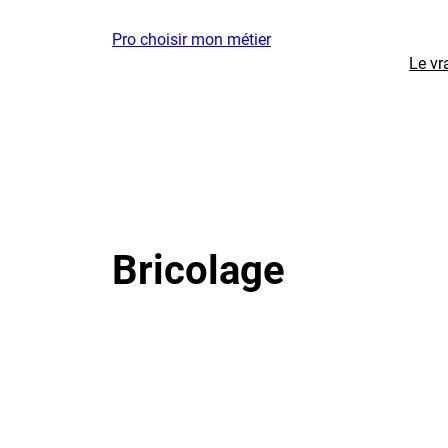
Aller
Pro choisir mon métier
au
Le vr
contenu
Bricolage