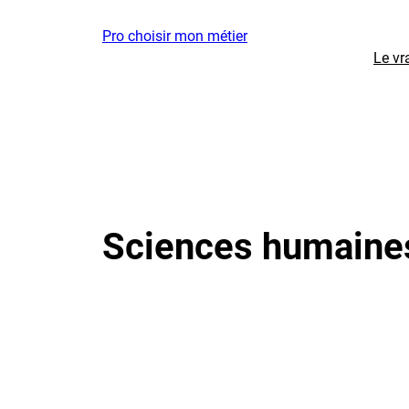
Aller
Pro choisir mon métier
au
Le vr
contenu
Sciences humaine