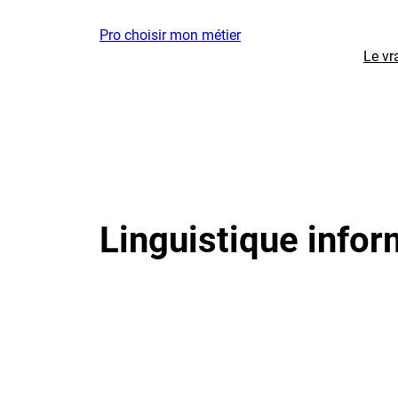
Aller
Pro choisir mon métier
au
Le vr
contenu
Linguistique info