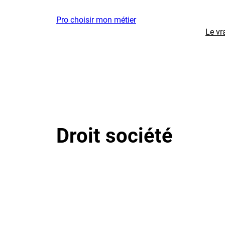
Aller
Pro choisir mon métier
au
Le vr
contenu
Droit société