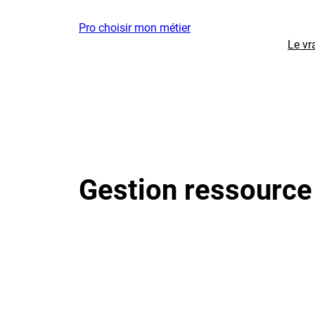
Aller
Pro choisir mon métier
au
Le vr
contenu
Gestion ressource