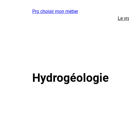
Aller
Pro choisir mon métier
au
Le vr
contenu
Hydrogéologie