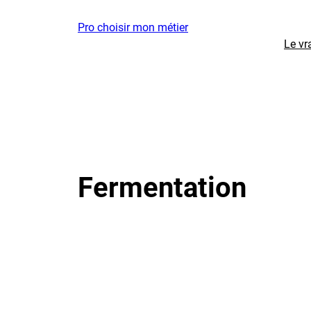
Aller
Pro choisir mon métier
au
Le vr
contenu
Fermentation