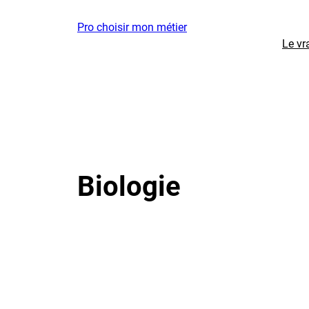
Aller
Pro choisir mon métier
au
Le vr
contenu
Biologie