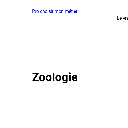
Aller
Pro choisir mon métier
au
Le vr
contenu
Zoologie