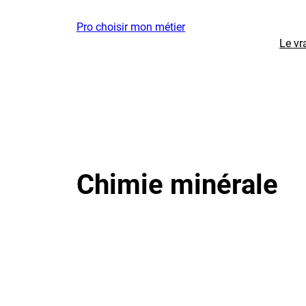
Aller
Pro choisir mon métier
au
Le vr
contenu
Chimie minérale