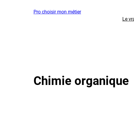
Aller
Pro choisir mon métier
au
Le vr
contenu
Chimie organique