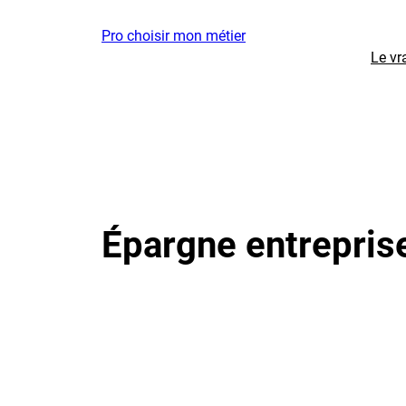
Aller
Pro choisir mon métier
au
Le vr
contenu
Épargne entrepris