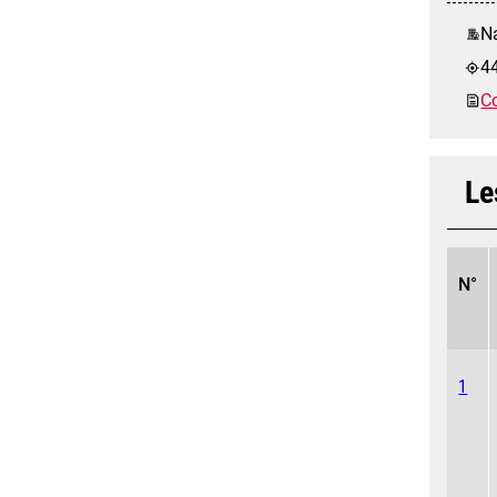
Na
4
Co
Le
N°
1