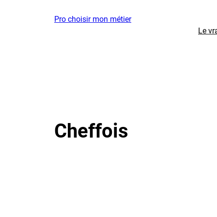
Aller
Pro choisir mon métier
au
Le vr
contenu
Cheffois