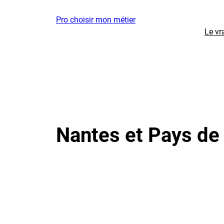
Aller
Pro choisir mon métier
au
Le vr
contenu
Nantes et Pays de