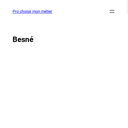
Aller
au
Pro choisir mon métier
contenu
Besné