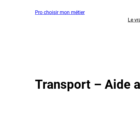
Aller
Pro choisir mon métier
au
Le vr
contenu
Transport – Aide a