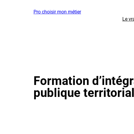
Aller
Pro choisir mon métier
au
Le vr
contenu
Formation d’intégr
publique territoria