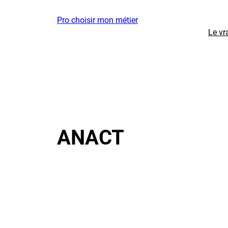
Aller
Pro choisir mon métier
au
Le vr
contenu
ANACT