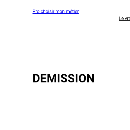
Aller
Pro choisir mon métier
au
Le vr
contenu
DEMISSION