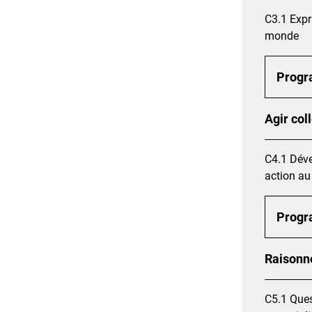
C3.1 Expr
monde
Prog
Agir col
C4.1 Déve
action au 
Prog
Raisonne
C5.1 Ques