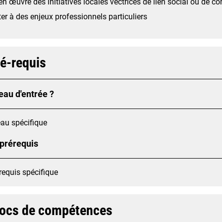
en œuvre des initiatives locales vectrices de lien social ou de coh
er à des enjeux professionnels particuliers
ré-requis
eau d'entrée ?
au spécifique
 prérequis
requis spécifique
locs de compétences