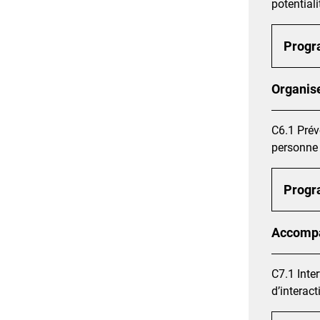
potentiali
Prog
Organise
C6.1 Prév
personne
Prog
Accompa
C7.1 Inte
d’interac