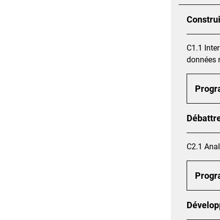
Constru
C1.1 Inte
données 
Prog
Débattre
C2.1 Anal
Prog
Développ