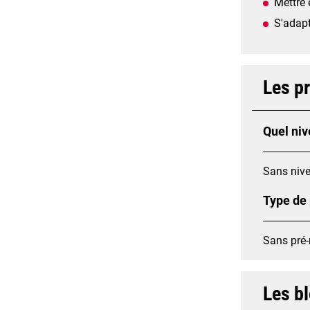
Mettre 
S'adapt
Les p
Quel niv
Sans nive
Type de
Sans pré-
Les b