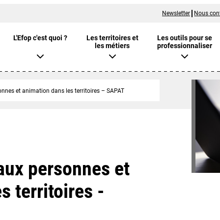
Newsletter
Nous con
L'Efop c'est quoi ?
Les territoires et
Les outils pour se
les métiers
professionnaliser
onnes et animation dans les territoires – SAPAT
 aux personnes et
 territoires -