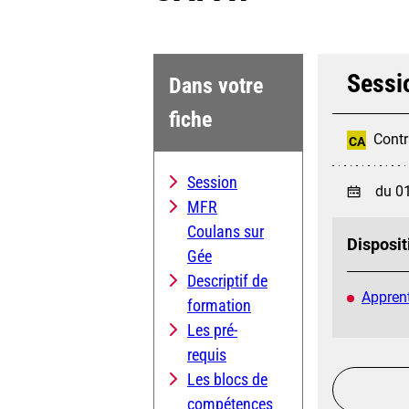
Sessi
Dans votre
fiche
Contr
CA
Session
du 0
MFR
Coulans sur
Disposit
Gée
Descriptif de
Apprent
formation
Les pré-
requis
Les blocs de
compétences