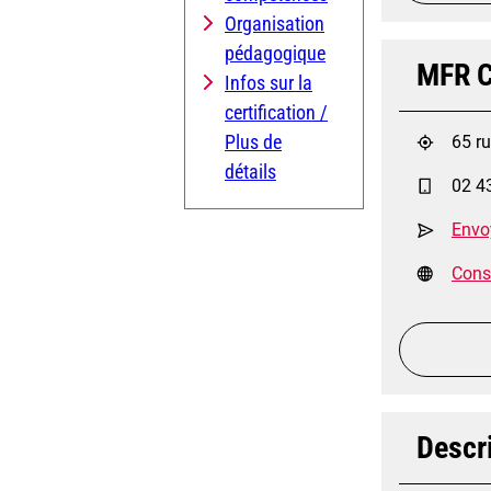
Organisation
pédagogique
MFR C
Infos sur la
certification /
Plus de
65 r
détails
02 4
Envo
Consu
Descri