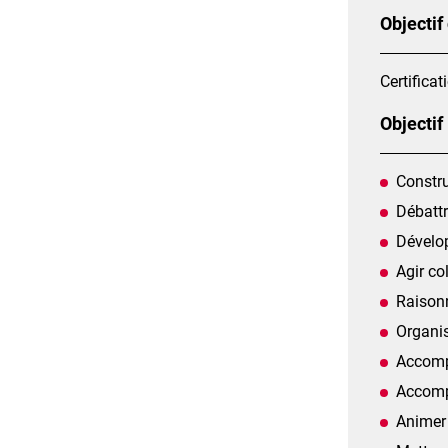
Objectif
Certificat
Objectif
Constr
Débattr
Dévelop
Agir co
Raisonn
Organis
Accomp
Accompa
Animer 