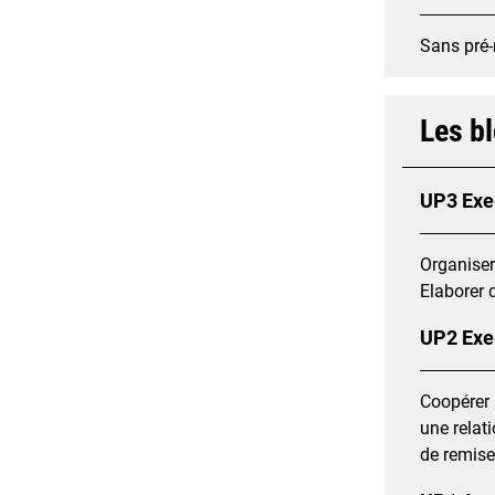
Sans pré-
Les b
UP3 Exer
Organiser
Elaborer 
UP2 Exer
Coopérer 
une relat
de remise