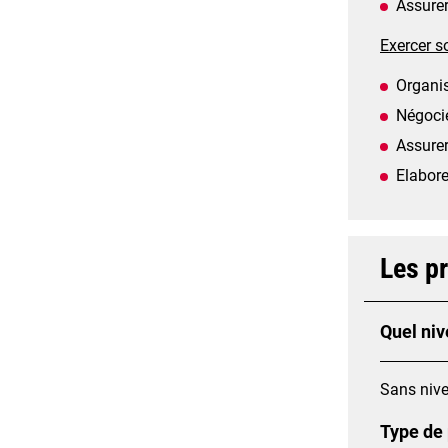
Assurer
Exercer so
Organis
Négocie
Assurer
Elabore
Les p
Quel niv
Sans nive
Type de