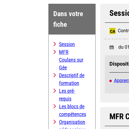
Sessi
Dans votre
fiche
Contr
CA
Session
du 0
MFR
Coulans sur
Disposit
Gée
Descriptif de
Apprent
formation
Les pré-
requis
Les blocs de
compétences
MFR C
Organisation