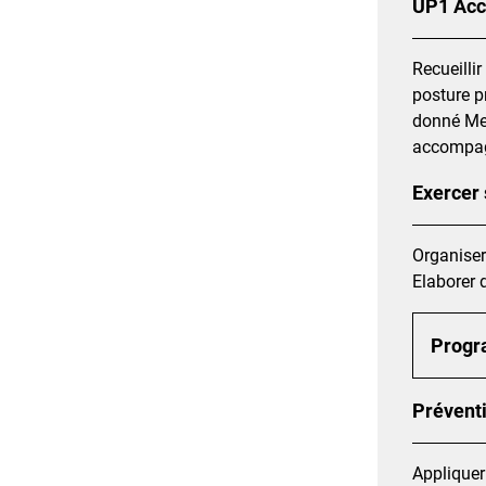
UP1 Acc
Recueilli
posture p
donné Met
accompagn
Exercer 
Organiser
Elaborer 
Prog
Prévent
Appliquer