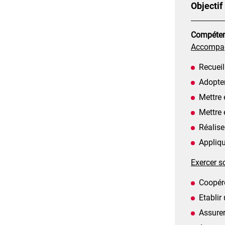
Objectif
Compétenc
Accompag
Recueil
Adopter
Mettre 
Mettre 
Réalise
Appliqu
Exercer so
Coopére
Etablir
Assure