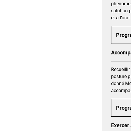
phénomène
solution 
et à l’or
Prog
Accompa
Recueilli
posture p
donné Met
accompagn
Prog
Exercer 