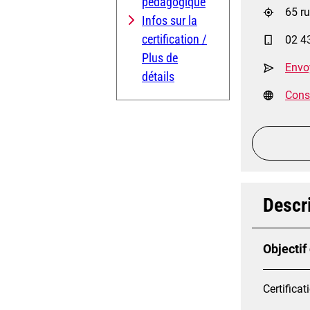
pédagogique
65 r
Infos sur la
certification /
02 4
Plus de
Envo
détails
Consu
Descri
Objectif
Certificat