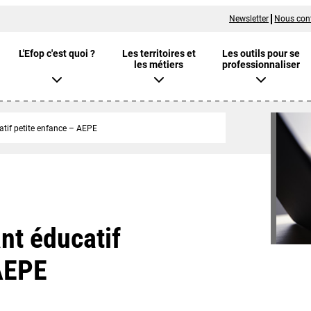
Newsletter
Nous con
L'Efop c'est quoi ?
Les territoires et
Les outils pour se
les métiers
professionnaliser
if petite enfance – AEPE
t éducatif
 AEPE