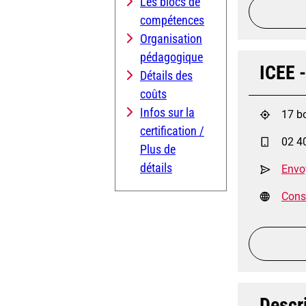
Les blocs de
compétences
Organisation
pédagogique
ICEE -
Détails des
coûts
Infos sur la
17 b
certification /
02 4
Plus de
détails
Envo
Consu
Descri