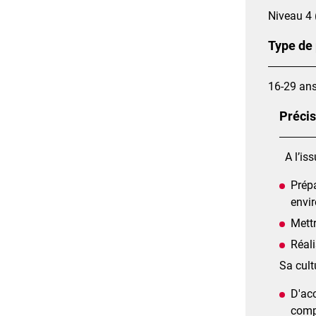
Niveau 4 
Type de
16-29 an
Précis
A l’iss
Prépa
envi
Mett
Réal
Sa cult
D'ac
compr