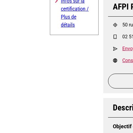
Infos sur la
AFPI P
certification /
Plus de
détails
50 r
02 5
Envo
Consu
Descri
Objectif