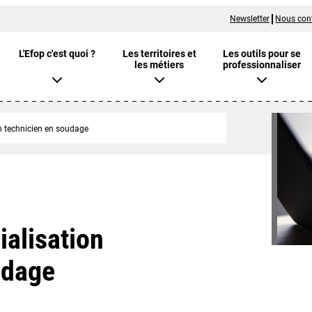
Newsletter
Nous con
L'Efop c'est quoi ?
Les territoires et
Les outils pour se
les métiers
professionnaliser
on technicien en soudage
ialisation
udage