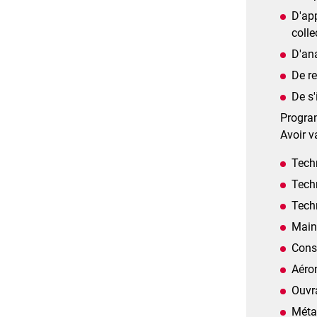
D'app
colle
D'ana
De r
De s'
Program
Avoir v
Techn
Techn
Techn
Main
Const
Aéro
Ouvr
Métal