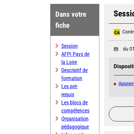
Sessi
Dans votre
fiche
Contr
CA
Session
du 0
AFPI Pays de
la Loire
Disposit
Descriptif de
formation
Apprent
Les pré-
requis
Les blocs de
compétences
Organisation
pédagogique