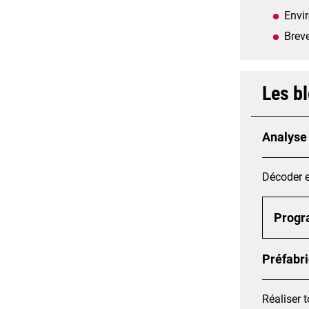
Envi
Breve
Les b
Analyse 
Décoder e
Prog
Préfabri
Réaliser t