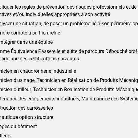
liquer les règles de prévention des risques professionnels et d
ctives et/ou individuelles appropriées à son activité
lyser une situation, de poser un problème lié à son périmètre op
endre compte à sa hiérarchie
intégrer dans une équipe
me Équivalence Passerelle et suite de parcours Débouché profe
alidé une des certifications suivantes :
icien en chaudronnerie industrielle
icien d’usinage, Technicien en Réalisation de Produits Mécaniq
icien outilleur, Technicien en Réalisation de Produits Mécaniq
tenance des équipements industriels, Maintenance des Systèm
ruction des carrosseries
nautique option structure
ages du bâtiment
lerie