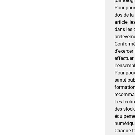
pathologi
Pour pouvo
dos de la
article, l
dans les 
prélèveme
Conformém
d'exercer
effectuer
L'ensembl
Pour pouv
santé publ
formation
recommand
Les techn
des stock
équipement
numérique
Chaque te