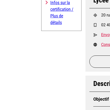
Lycée
Infos sur la
certification /
20 r
Plus de
détails
02 4
Envo
Consu
Descri
Objectif