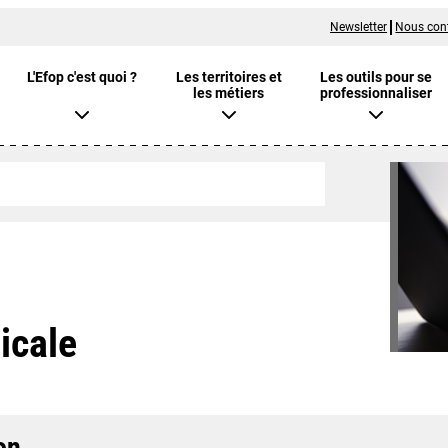
Newsletter
Nous con
L'Efop c'est quoi ?
Les territoires et
Les outils pour se
les métiers
professionnaliser
icale
on