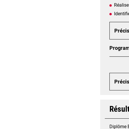
Réalise
Identif
Précis
Progra
Précis
Résul
Diplôme 