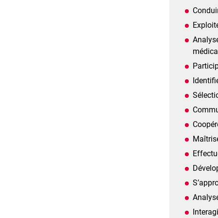
Conduir
Exploit
Analyse
médica
Partici
Identif
Sélecti
Communi
Coopér
Maîtris
Effectu
Dévelop
S’appr
Analyse
Interag