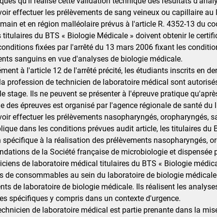
ques qu'il réalise cette validation technique des résultats d'anal
ir effectuer les prélèvements de sang veineux ou capillaire au lob
 main et en région malléolaire prévus à l'article R. 4352-13 du c
es titulaires du BTS « Biologie Médicale » doivent obtenir le cer
conditions fixées par l'arrêté du 13 mars 2006 fixant les conditio
nts sanguins en vue d'analyses de biologie médicale.
ent à l'article 12 de l'arrêté précité, les étudiants inscrits en
 la profession de technicien de laboratoire médical sont autorisés
 le stage. Ils ne peuvent se présenter à l'épreuve pratique qu'apr
e des épreuves est organisé par l'agence régionale de santé du l
oir effectuer les prélèvements nasopharyngés, oropharyngés, sali
ique dans les conditions prévues audit article, les titulaires du
 spécifique à la réalisation des prélèvements nasopharyngés, o
ations de la Société française de microbiologie et dispensée p
iciens de laboratoire médical titulaires du BTS « Biologie médica
s de consommables au sein du laboratoire de biologie médicale. Ils
s de laboratoire de biologie médicale. Ils réalisent les analyses 
s spécifiques y compris dans un contexte d'urgence.
chnicien de laboratoire médical est partie prenante dans la mi