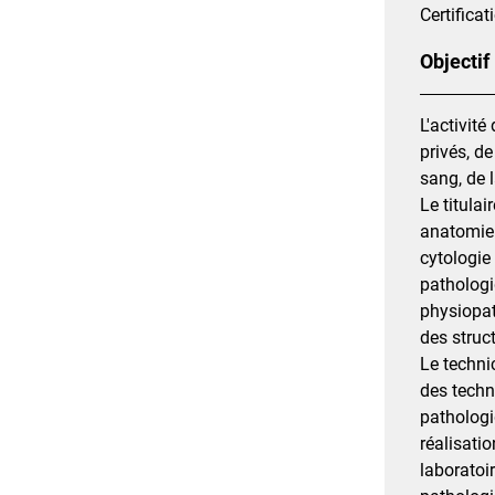
Certificat
Objectif
L'activit
privés, d
sang, de 
Le titula
anatomie 
cytologie
pathologi
physiopat
des struct
Le techni
des techn
pathologi
réalisati
laboratoi