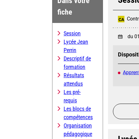
Dans votre
fiche
Contr
CA
Session
du 0
Lycée Jean
Perrin
Disposit
Descriptif de
formation
Apprent
Résultats
attendus
Les pré-
requis
Les blocs de
compétences
Organisation
pédagogique