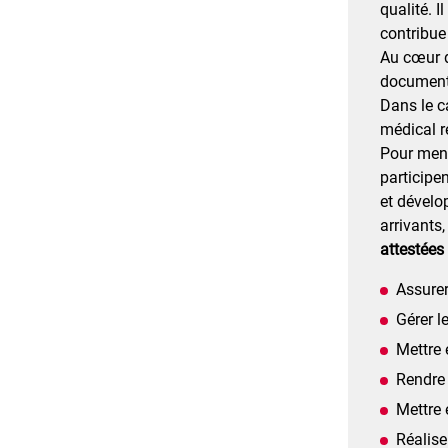
qualité. 
contribue
Au cœur d
documenta
Dans le c
médical r
Pour mener
participen
et dévelo
arrivants
attestées 
Assurer
Gérer l
Mettre 
Rendre 
Mettre 
Réalise