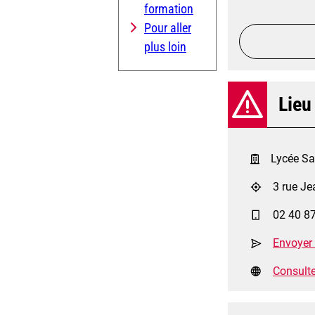
formation
Pour aller
plus loin
Lieu
Lycée Sai
3 rue Je
02 40 8
Envoyer
Consulter