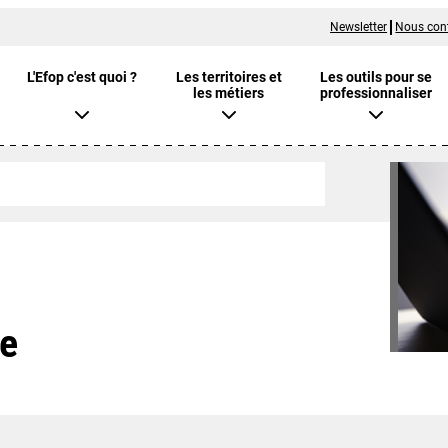
Newsletter
Nous con
L'Efop c'est quoi ?
Les territoires et
Les outils pour se
les métiers
professionnaliser
ge