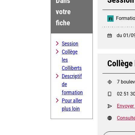
Dans
votre
Formation
FI
fiche
du 01/0
Session
Collège
les
Collège 
Colliberts
Descriptif
7 boulev
de
formation
02 51 3
Pour aller
Envoyer
plus loin
Consulter