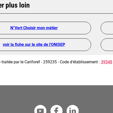
er plus loin
N°Vert Choisir mon métier
voir la fiche sur le site de l'ONISEP
 traitée par le Cariforef - 259235 - Code d'établissement :
39548