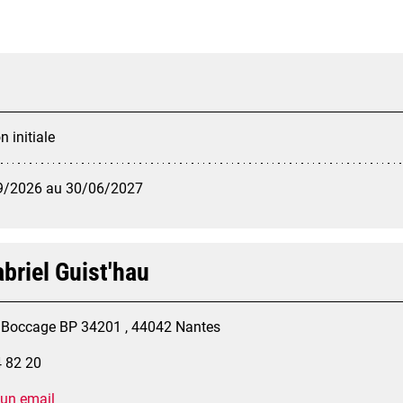
 initiale
9/2026 au 30/06/2027
briel Guist'hau
u Boccage BP 34201 , 44042 Nantes
4 82 20
 un email