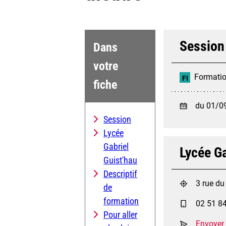
Session
Dans
votre
Formation
FI
fiche
du 01/0
Session
Lycée
Gabriel
Lycée Ga
Guist'hau
Descriptif
3 rue d
de
formation
02 51 8
Pour aller
Envoyer