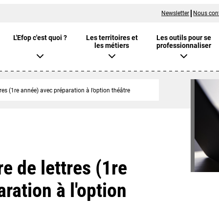
Newsletter
Nous con
L'Efop c'est quoi ?
Les territoires et
Les outils pour se
les métiers
professionnaliser
tres (1re année) avec préparation à l’option théâtre
e de lettres (1re
ration à l'option