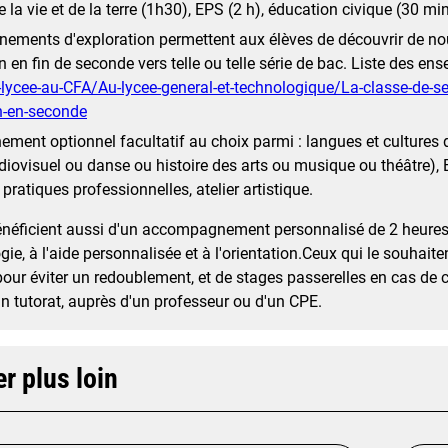
 la vie et de la terre (1h30), EPS (2 h), éducation civique (30 mi
nements d'exploration permettent aux élèves de découvrir de nou
on en fin de seconde vers telle ou telle série de bac. Liste des e
lycee-au-CFA/Au-lycee-general-et-technologique/La-classe-de-s
n-en-seconde
ment optionnel facultatif au choix parmi : langues et cultures de 
iovisuel ou danse ou histoire des arts ou musique ou théâtre), EP
, pratiques professionnelles, atelier artistique.
énéficient aussi d'un accompagnement personnalisé de 2 heure
ie, à l'aide personnalisée et à l'orientation.Ceux qui le souhait
ur éviter un redoublement, et de stages passerelles en cas de 
un tutorat, auprès d'un professeur ou d'un CPE.
er plus loin