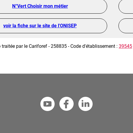
N°Vert Choisir mon métier
voir la fiche sur le site de l'ONISEP
 traitée par le Cariforef - 258835 - Code d'établissement :
39545