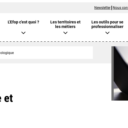
Newsletter
Nous con
L'Efop c'est quoi ?
Les territoires et
Les outils pour se
les métiers
professionnaliser
nologique
 et