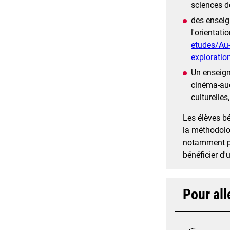
sciences de
des enseig
l'orientati
etudes/Au-
exploratio
Un enseigne
cinéma-aud
culturelles
Les élèves b
la méthodolog
notamment po
bénéficier d'
Pour all