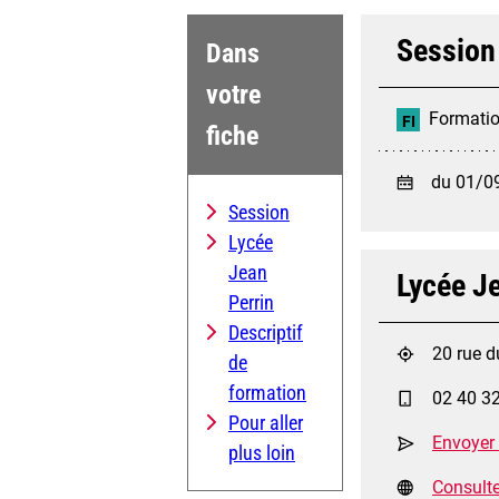
Session
Dans
votre
Formation
FI
fiche
du 01/0
Session
Lycée
Jean
Lycée J
Perrin
Descriptif
20 rue d
de
formation
02 40 3
Pour aller
Envoyer
plus loin
Consulter