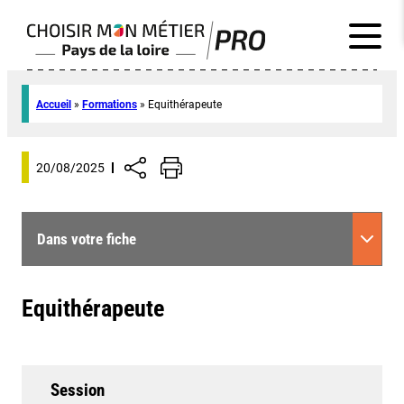
Accueil
»
Formations
»
Equithérapeute
20/08/2025
Dans votre fiche
Equithérapeute
Session