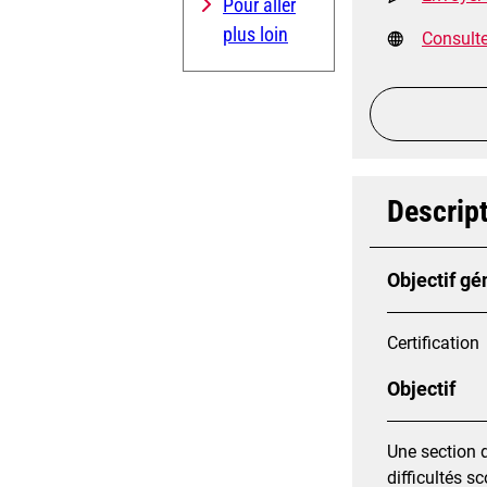
Pour aller
plus loin
Consulter
Descript
Objectif gé
Certification
Objectif
Une section 
difficultés s