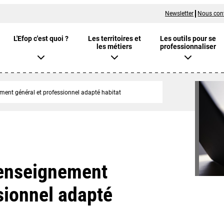
Newsletter
Nous con
L'Efop c'est quoi ?
Les territoires et
Les outils pour se
les métiers
professionnaliser
ment général et professionnel adapté habitat
'enseignement
sionnel adapté