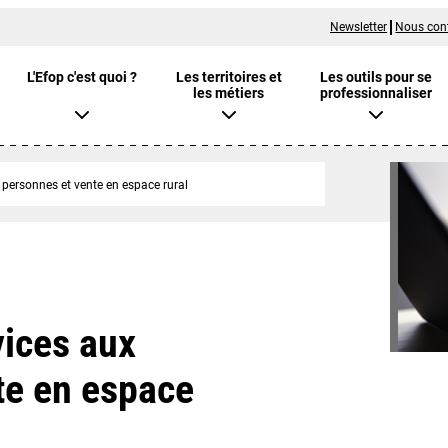
Newsletter
Nous con
L'Efop c'est quoi ?
Les territoires et
Les outils pour se
les métiers
professionnaliser
 personnes et vente en espace rural
vices aux
te en espace