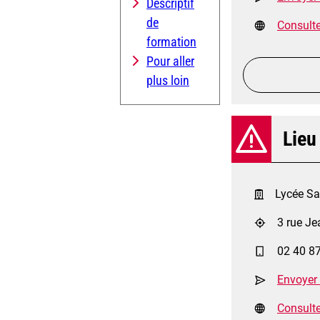
Descriptif
de
Consulter
formation
Pour aller
plus loin
Lieu
Lycée Sai
3 rue Je
02 40 8
Envoyer
Consulter