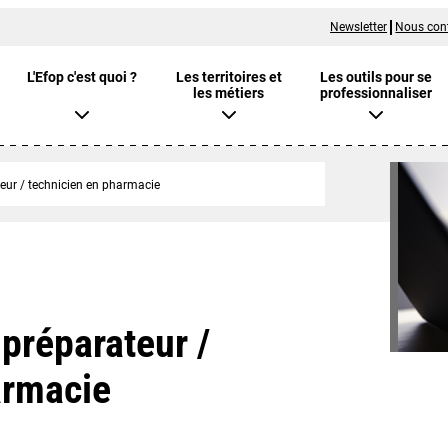
Newsletter
Nous con
L'Efop c'est quoi ?
Les territoires et
Les outils pour se
les métiers
professionnaliser
eur / technicien en pharmacie
préparateur /
armacie