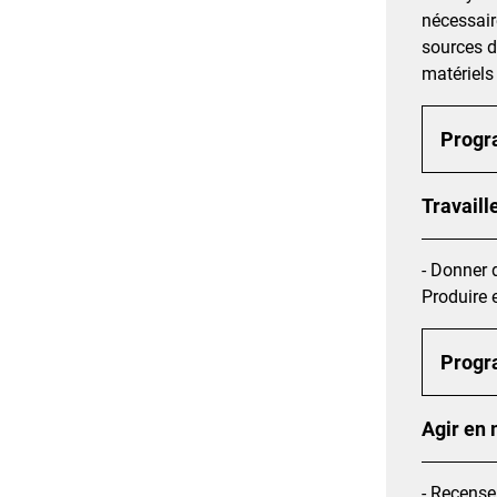
nécessair
sources d
matériels
Prog
Travaill
- Donner 
Produire 
Prog
Agir en 
- Recense