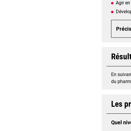
Agir en
Dévelop
Précis
Résul
En suivan
du pharma
Les p
Quel niv