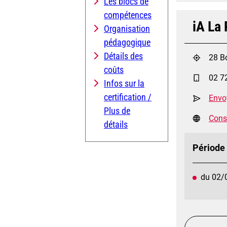
Les blocs de
compétences
iA La 
Organisation
pédagogique
Détails des
28 B
coûts
02 7
Infos sur la
certification /
Envo
Plus de
Consu
détails
Période
du 02/