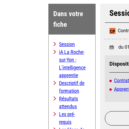
Sessi
Dans votre
fiche
Contr
CP
Session
du 0
iA La Roche-
sur-Yon -
Disposit
L'intelligence
apprentie
Contrat
Descriptif de
Apprent
formation
Résultats
attendus
Les pré-
requis