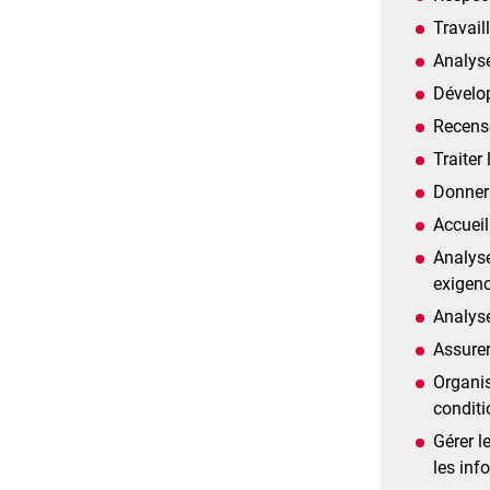
Travail
Analyse
Dévelo
Recense
Traiter
Donner 
Accueil
Analyse
exigenc
Analyse
Assurer
Organis
condit
Gérer l
les inf