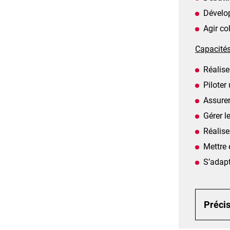
Dévelop
Agir co
Capacités
Réalise
Piloter
Assurer
Gérer l
Réalise
Mettre 
S’adapt
Précis