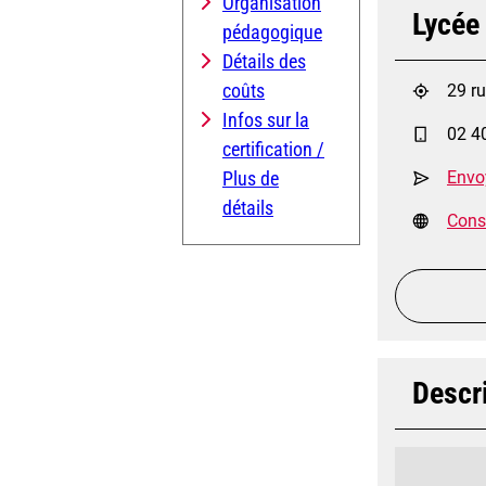
Organisation
Lycée 
pédagogique
Détails des
coûts
29 r
Infos sur la
02 4
certification /
Plus de
Envo
détails
Consu
Descri