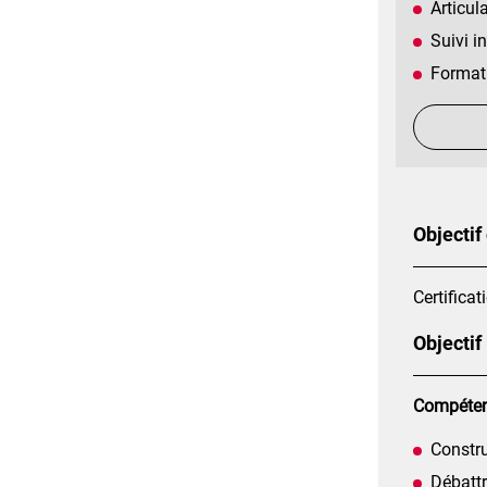
Articul
Suivi in
Formati
Objectif
Certificat
Objectif
Compétenc
Constr
Débattr