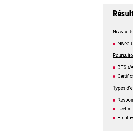
Résul
Niveau de 
Niveau 
Poursuite
BTS (AC
Certifi
Types d'e
Respons
Technic
Employé