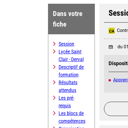
Sessi
Dans votre
fiche
Contr
CA
Session
du 0
Lycée Saint
Clair - Derval
Disposit
Descriptif de
formation
Apprent
Résultats
attendus
Les pré-
requis
Les blocs de
compétences