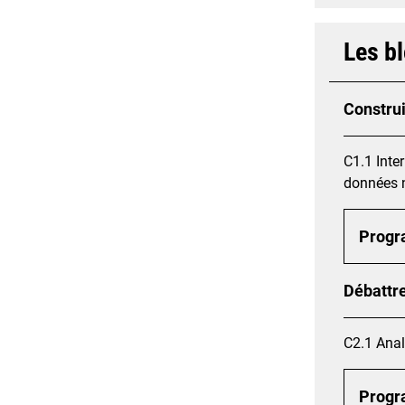
Les b
Constru
C1.1 Inte
données 
Prog
Débattre
C2.1 Anal
Prog