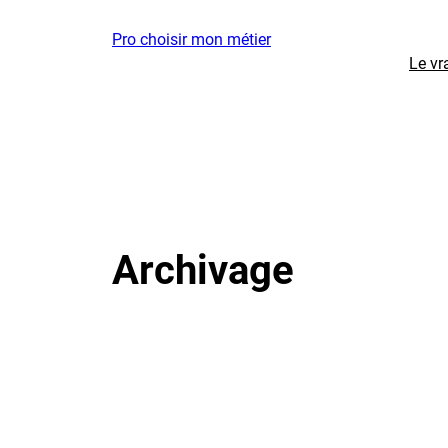
Aller
Pro choisir mon métier
au
Le vr
contenu
Archivage