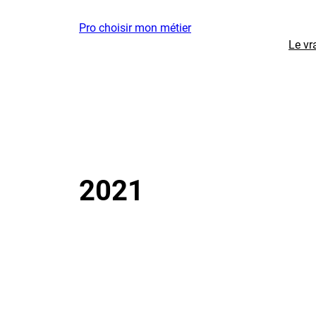
Aller
Pro choisir mon métier
au
Le vr
contenu
2021